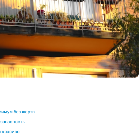
симум без жертв
езопасность
и красиво