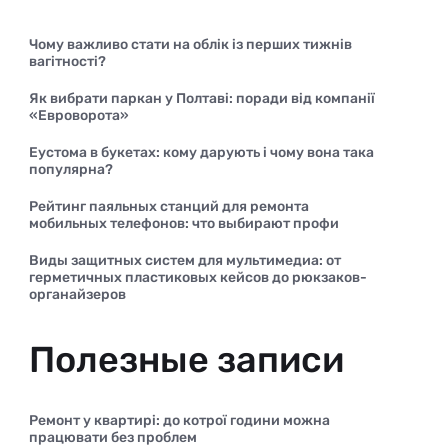
Чому важливо стати на облік із перших тижнів
вагітності?
Як вибрати паркан у Полтаві: поради від компанії
«Евроворота»
Еустома в букетах: кому дарують і чому вона така
популярна?
Рейтинг паяльных станций для ремонта
мобильных телефонов: что выбирают профи
Виды защитных систем для мультимедиа: от
герметичных пластиковых кейсов до рюкзаков-
органайзеров
Полезные записи
Ремонт у квартирі: до котрої години можна
працювати без проблем