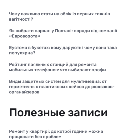
Чому важливо стати на облік із перших тижнів
вагітності?
Як вибрати паркан у Полтаві: поради від компанії
«Евроворота»
Еустома в букетах: кому дарують і чому вона така
популярна?
Рейтинг паяльных станций для ремонта
мобильных телефонов: что выбирают профи
Виды защитных систем для мультимедиа: от
герметичных пластиковых кейсов до рюкзаков-
органайзеров
Полезные записи
Ремонт у квартирі: до котрої години можна
працювати без проблем