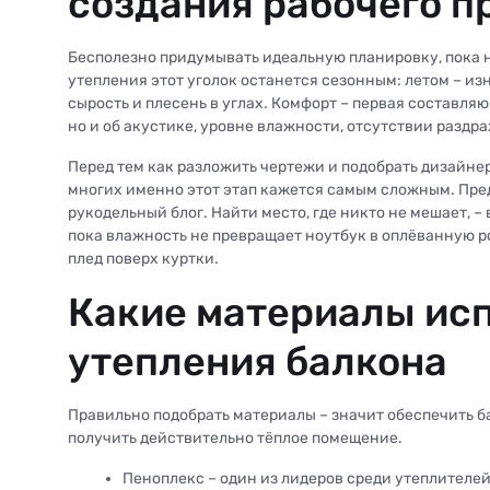
создания рабочего п
Бесполезно придумывать идеальную планировку, пока н
утепления этот уголок останется сезонным: летом – из
сырость и плесень в углах. Комфорт – первая составля
но и об акустике, уровне влажности, отсутствии раздр
Перед тем как разложить чертежи и подобрать дизайне
многих именно этот этап кажется самым сложным. Пред
рукодельный блог. Найти место, где никто не мешает, 
пока влажность не превращает ноутбук в оплёванную ро
плед поверх куртки.
Какие материалы исп
утепления балкона
Правильно подобрать материалы – значит обеспечить ба
получить действительно тёплое помещение.
Пеноплекс – один из лидеров среди утеплителей 