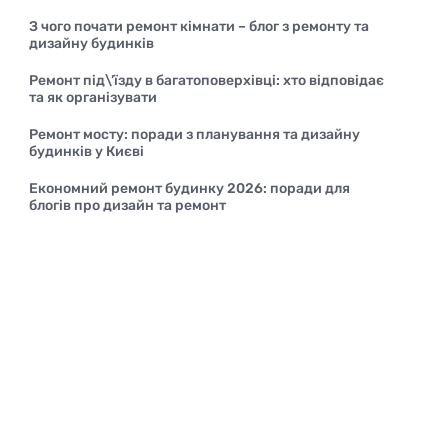
З чого почати ремонт кімнати – блог з ремонту та
дизайну будинків
Ремонт під\’їзду в багатоповерхівці: хто відповідає
та як організувати
Ремонт мосту: поради з планування та дизайну
будинків у Києві
Економний ремонт будинку 2026: поради для
блогів про дизайн та ремонт