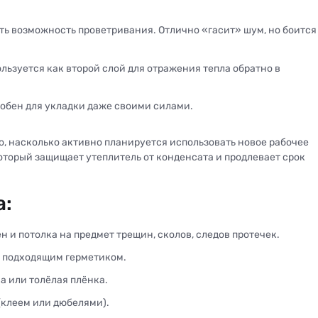
сть возможность проветривания. Отлично «гасит» шум, но боится
ьзуется как второй слой для отражения тепла обратно в
обен для укладки даже своими силами.
о, насколько активно планируется использовать новое рабочее
оторый защищает утеплитель от конденсата и продлевает срок
а:
н и потолка на предмет трещин, сколов, следов протечек.
и подходящим герметиком.
а или толёлая плёнка.
(клеем или дюбелями).