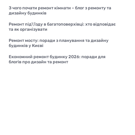
З чого почати ремонт кімнати – блог з ремонту та
дизайну будинків
Ремонт під\’їзду в багатоповерхівці: хто відповідає
та як організувати
Ремонт мосту: поради з планування та дизайну
будинків у Києві
Економний ремонт будинку 2026: поради для
блогів про дизайн та ремонт