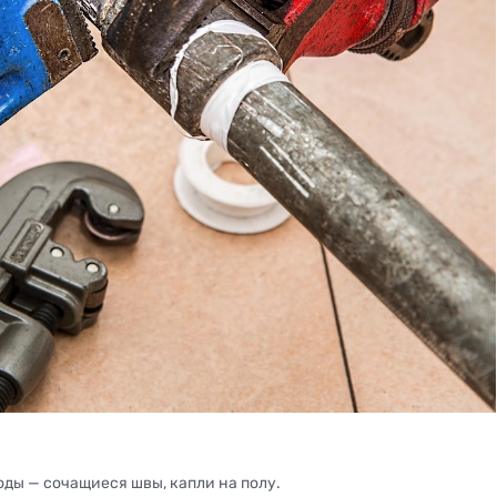
:
ды — сочащиеся швы, капли на полу.