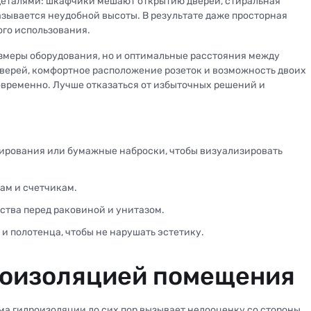
 деталями: шкафчики мешают открытию дверей, стиральная
азывается неудобной высоты. В результате даже просторная
ого использования.
азмеры оборудования, но и оптимальные расстояния между
дверей, комфортное расположение розеток и возможность двоих
овременно. Лучше отказаться от избыточных решений и
ирования или бумажные наброски, чтобы визуализировать
бам и счетчикам.
ства перед раковиной и унитазом.
 и полотенца, чтобы не нарушать эстетику.
оизоляцией помещения
ма гидроизоляции до сих пор вызывает недооценку со стороны