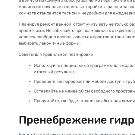
в ванную максимум аксессуаров легко перегрузить ее
машина не позволяет нормально пройти, а раковина ок
комната становится тесной и неудобной для ежедневн
Планируя ремонт ванной, стоит учитывать не только р
предметами. Не забывайте про возможность открытия 
человек свободно воспользоваться пространством одн
выбирать лаконичные формы.
Советы для правильной планировки:
Используйте специальные программы для модел
итоговый результат.
Проверьте, не перекроет ли мебель доступ к тру
Оставляйте не менее 60 см свободного простран
Продумайте, где будет храниться бытовая химия
Пренебрежение гидр
Несмотря на общую известность проблемы протечек, те