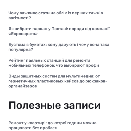
Чому важливо стати на облік із перших тижнів
вагітності?
Як вибрати паркан у Полтаві: поради від компанії
«Евроворота»
Еустома в букетах: кому дарують і чому вона така
популярна?
Рейтинг паяльных станций для ремонта
мобильных телефонов: что выбирают профи
Виды защитных систем для мультимедиа: от
герметичных пластиковых кейсов до рюкзаков-
органайзеров
Полезные записи
Ремонт у квартирі: до котрої години можна
працювати без проблем