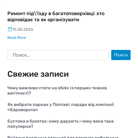
Ремонт під\’їзду в багатоповерхівці: хто
відповідає та як організувати
15.06.2026
Read More
Свежие записи
Чому важливо стати на облік із перших тижнів
вагітності?
Як вибрати паркан у Полтаві: поради від компанії
«Евроворота»
Еустома в букетах: кому дарують і чому вона така
популярна?
Рейтинг паяльных станций для ремонта мобильных