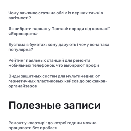
Чому важливо стати на облік із перших тижнів
вагітності?
Як вибрати паркан у Полтаві: поради від компанії
«Евроворота»
Еустома в букетах: кому дарують і чому вона така
популярна?
Рейтинг паяльных станций для ремонта
мобильных телефонов: что выбирают профи
Виды защитных систем для мультимедиа: от
герметичных пластиковых кейсов до рюкзаков-
органайзеров
Полезные записи
Ремонт у квартирі: до котрої години можна
працювати без проблем