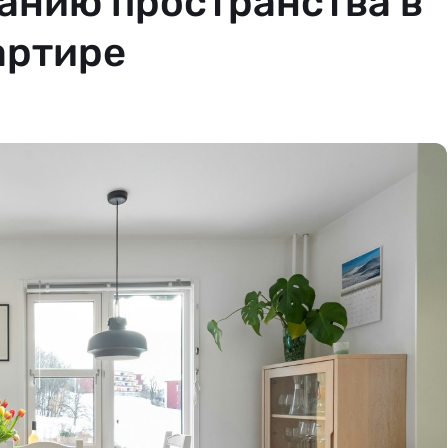
анию пространства в
артире