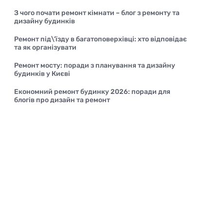
З чого почати ремонт кімнати – блог з ремонту та
дизайну будинків
Ремонт під\’їзду в багатоповерхівці: хто відповідає
та як організувати
Ремонт мосту: поради з планування та дизайну
будинків у Києві
Економний ремонт будинку 2026: поради для
блогів про дизайн та ремонт