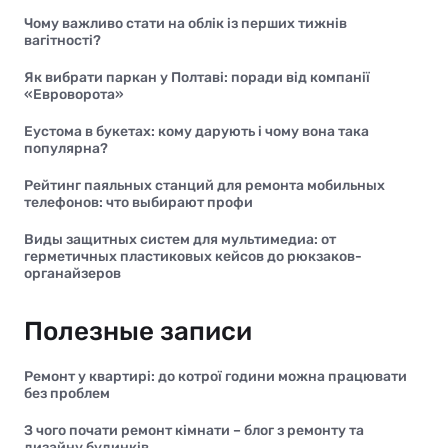
Чому важливо стати на облік із перших тижнів
вагітності?
Як вибрати паркан у Полтаві: поради від компанії
«Евроворота»
Еустома в букетах: кому дарують і чому вона така
популярна?
Рейтинг паяльных станций для ремонта мобильных
телефонов: что выбирают профи
Виды защитных систем для мультимедиа: от
герметичных пластиковых кейсов до рюкзаков-
органайзеров
Полезные записи
Ремонт у квартирі: до котрої години можна працювати
без проблем
З чого почати ремонт кімнати – блог з ремонту та
дизайну будинків