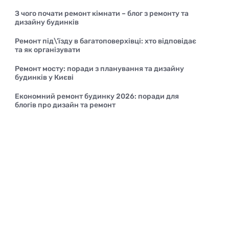
З чого почати ремонт кімнати – блог з ремонту та
дизайну будинків
Ремонт під\’їзду в багатоповерхівці: хто відповідає
та як організувати
Ремонт мосту: поради з планування та дизайну
будинків у Києві
Економний ремонт будинку 2026: поради для
блогів про дизайн та ремонт