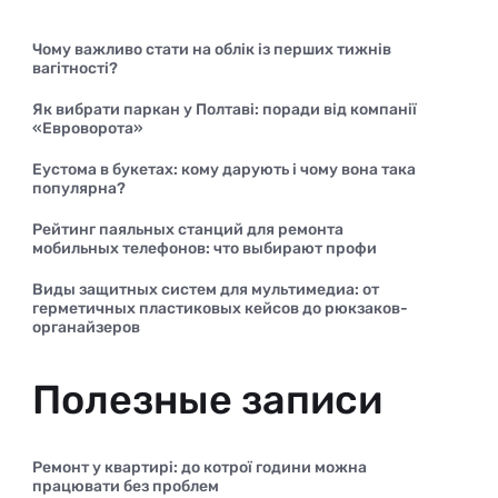
Чому важливо стати на облік із перших тижнів
вагітності?
Як вибрати паркан у Полтаві: поради від компанії
«Евроворота»
Еустома в букетах: кому дарують і чому вона така
популярна?
Рейтинг паяльных станций для ремонта
мобильных телефонов: что выбирают профи
Виды защитных систем для мультимедиа: от
герметичных пластиковых кейсов до рюкзаков-
органайзеров
Полезные записи
Ремонт у квартирі: до котрої години можна
працювати без проблем