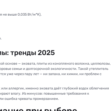
 не выше 0,035 Вт/м*К),
.
ы: тренды 2025
ой основе — эковата, плиты из конопляного волокна, целлюлозы,
доровье семьи и долгосрочной экологичности. Такой утеплитель
тся уже через пару лет — ни запаха, ни химии, ни проблем с
к или аллергик, именно эковата даёт глубокий вздох облегчения
бирают влагу. Из минусов: повышенные требования к
ли ошибка чреваты промерзанием.
мание при выборе