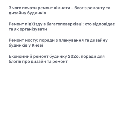
З чого почати ремонт кімнати – блог з ремонту та
дизайну будинків
Ремонт під\’їзду в багатоповерхівці: хто відповідає
та як організувати
Ремонт мосту: поради з планування та дизайну
будинків у Києві
Економний ремонт будинку 2026: поради для
блогів про дизайн та ремонт