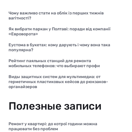
Чому важливо стати на облік із перших тижнів
вагітності?
Як вибрати паркан у Полтаві: поради від компанії
«Евроворота»
Еустома в букетах: кому дарують і чому вона така
популярна?
Рейтинг паяльных станций для ремонта
мобильных телефонов: что выбирают профи
Виды защитных систем для мультимедиа: от
герметичных пластиковых кейсов до рюкзаков-
органайзеров
Полезные записи
Ремонт у квартирі: до котрої години можна
працювати без проблем