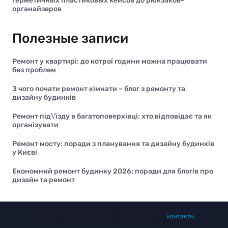
герметичных пластиковых кейсов до рюкзаков-
органайзеров
Полезные записи
Ремонт у квартирі: до котрої години можна працювати
без проблем
З чого почати ремонт кімнати – блог з ремонту та
дизайну будинків
Ремонт під\’їзду в багатоповерхівці: хто відповідає та як
організувати
Ремонт мосту: поради з планування та дизайну будинків
у Києві
Економний ремонт будинку 2026: поради для блогів про
дизайн та ремонт
Все права защищены © 2023 - 2026 | Наши
контакты