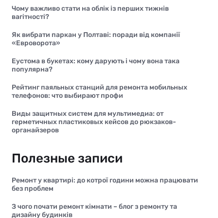
Чому важливо стати на облік із перших тижнів
вагітності?
Як вибрати паркан у Полтаві: поради від компанії
«Евроворота»
Еустома в букетах: кому дарують і чому вона така
популярна?
Рейтинг паяльных станций для ремонта мобильных
телефонов: что выбирают профи
Виды защитных систем для мультимедиа: от
герметичных пластиковых кейсов до рюкзаков-
органайзеров
Полезные записи
Ремонт у квартирі: до котрої години можна працювати
без проблем
З чого почати ремонт кімнати – блог з ремонту та
дизайну будинків