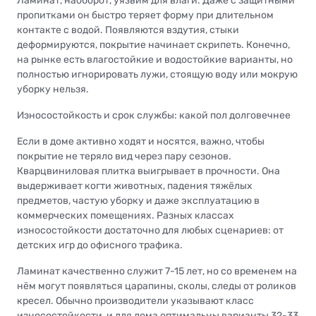
Ламинат, наоборот, уязвим для влаги. Даже с защитными
пропитками он быстро теряет форму при длительном
контакте с водой. Появляются вздутия, стыки
деформируются, покрытие начинает скрипеть. Конечно,
на рынке есть влагостойкие и водостойкие варианты, но
полностью игнорировать лужи, стоящую воду или мокрую
уборку нельзя.
Износостойкость и срок службы: какой пол долговечнее
Если в доме активно ходят и носятся, важно, чтобы
покрытие не теряло вид через пару сезонов.
Кварцвиниловая плитка выигрывает в прочности. Она
выдерживает когти животных, падения тяжёлых
предметов, частую уборку и даже эксплуатацию в
коммерческих помещениях. Разных классах
износостойкости достаточно для любых сценариев: от
детских игр до офисного трафика.
Ламинат качественно служит 7-15 лет, но со временем на
нём могут появляться царапины, сколы, следы от роликов
кресел. Обычно производители указывают класс
износостойкости, и для дома оптимальны варианты 32-33