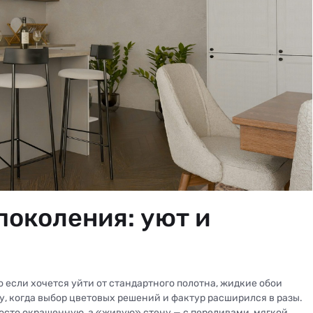
поколения: уют и
о если хочется уйти от стандартного полотна, жидкие обои
у, когда выбор цветовых решений и фактур расширился в разы.
росто окрашенную, а «живую» стену — с переливами, мягкой