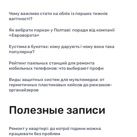
Чому важливо стати на облік із перших тижнів
вагітності?
Як вибрати паркан у Полтаві: поради від компанії
«Евроворота»
Еустома в букетах: кому дарують і чому вона така
популярна?
Рейтинг паяльных станций для ремонта
мобильных телефонов: что выбирают профи
Виды защитных систем для мультимедиа: от
герметичных пластиковых кейсов до рюкзаков-
органайзеров
Полезные записи
Ремонт у квартирі: до котрої години можна
працювати без проблем