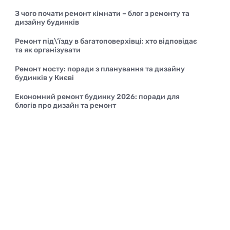
З чого почати ремонт кімнати – блог з ремонту та
дизайну будинків
Ремонт під\’їзду в багатоповерхівці: хто відповідає
та як організувати
Ремонт мосту: поради з планування та дизайну
будинків у Києві
Економний ремонт будинку 2026: поради для
блогів про дизайн та ремонт