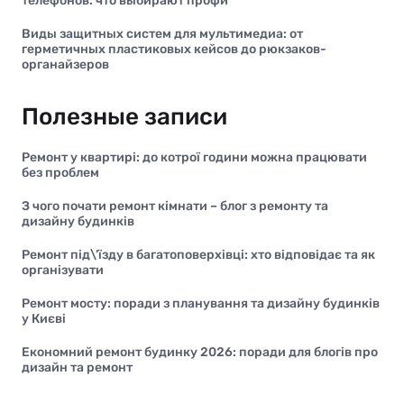
телефонов: что выбирают профи
Виды защитных систем для мультимедиа: от
герметичных пластиковых кейсов до рюкзаков-
органайзеров
Полезные записи
Ремонт у квартирі: до котрої години можна працювати
без проблем
З чого почати ремонт кімнати – блог з ремонту та
дизайну будинків
Ремонт під\’їзду в багатоповерхівці: хто відповідає та як
організувати
Ремонт мосту: поради з планування та дизайну будинків
у Києві
Економний ремонт будинку 2026: поради для блогів про
дизайн та ремонт