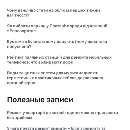
Чому важливо стати на облік із перших тижнів
вагітності?
Як вибрати паркан у Полтаві: поради від компанії
«Евроворота»
Еустома в букетах: кому дарують і чому вона така
популярна?
Рейтинг паяльных станций для ремонта мобильных
телефонов: что выбирают профи
Виды защитных систем для мультимедиа: от
герметичных пластиковых кейсов до рюкзаков-
органайзеров
Полезные записи
Ремонт у квартирі: до котрої години можна працювати
без проблем
З чого почати ремонт кімнати – блог з ремонту та