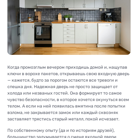
Когда промозглым вечером приходишь домой и, нащупав
ключи в ворохе пакетов, открываешь свою входную дверь
— кажется, будто за порогом остаются все тревоги и
спешка дня. Надежная дверь не просто защищает от
холода или незваных гостей. Она формирует то самое
чувство безопасности, в которое хочется окунуться всем
телом. А если на ней появилась вмятина после попытки
взлома, не закрывается замок или каждый сквозняк
заставляет трястись старый металл, покой исчезает.
По собственному опыту (да и по историям друзей),
большинство задумывается о смене входной двери