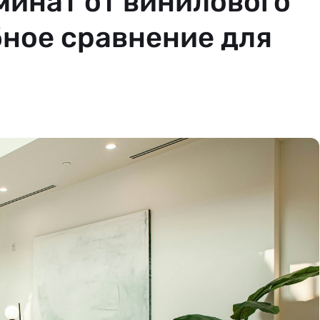
минат от винилового
ное сравнение для