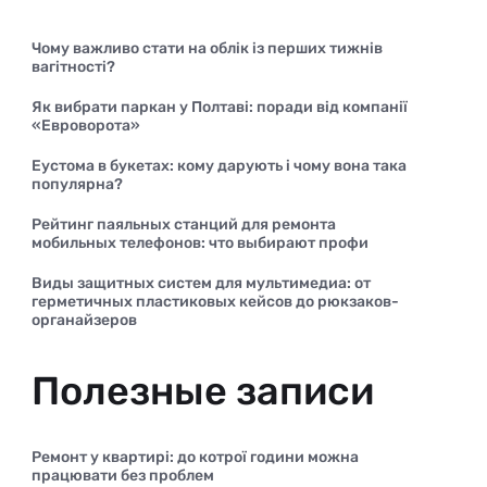
Чому важливо стати на облік із перших тижнів
вагітності?
Як вибрати паркан у Полтаві: поради від компанії
«Евроворота»
Еустома в букетах: кому дарують і чому вона така
популярна?
Рейтинг паяльных станций для ремонта
мобильных телефонов: что выбирают профи
Виды защитных систем для мультимедиа: от
герметичных пластиковых кейсов до рюкзаков-
органайзеров
Полезные записи
Ремонт у квартирі: до котрої години можна
працювати без проблем