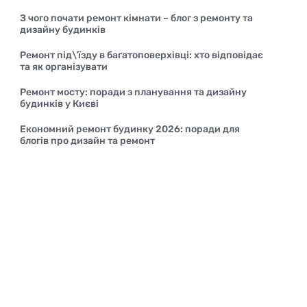
З чого почати ремонт кімнати – блог з ремонту та
дизайну будинків
Ремонт під\’їзду в багатоповерхівці: хто відповідає
та як організувати
Ремонт мосту: поради з планування та дизайну
будинків у Києві
Економний ремонт будинку 2026: поради для
блогів про дизайн та ремонт