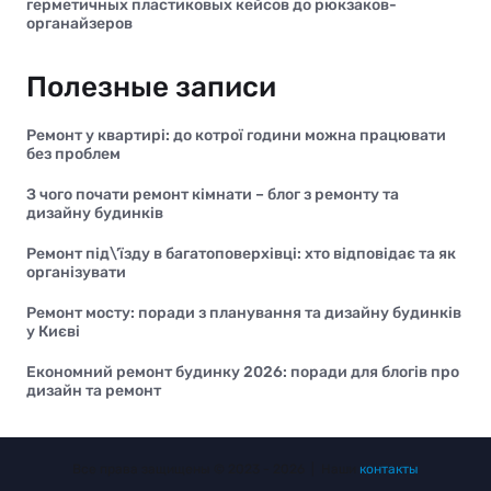
герметичных пластиковых кейсов до рюкзаков-
органайзеров
Полезные записи
Ремонт у квартирі: до котрої години можна працювати
без проблем
З чого почати ремонт кімнати – блог з ремонту та
дизайну будинків
Ремонт під\’їзду в багатоповерхівці: хто відповідає та як
організувати
Ремонт мосту: поради з планування та дизайну будинків
у Києві
Економний ремонт будинку 2026: поради для блогів про
дизайн та ремонт
Все права защищены © 2023 - 2026 | Наши
контакты