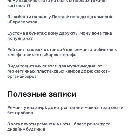
Чому важливо стати на облік із перших тижнів
вагітності?
Як вибрати паркан у Полтаві: поради від компанії
«Евроворота»
Еустома в букетах: кому дарують і чому вона така
популярна?
Рейтинг паяльных станций для ремонта мобильных
телефонов: что выбирают профи
Виды защитных систем для мультимедиа: от
герметичных пластиковых кейсов до рюкзаков-
органайзеров
Полезные записи
Ремонт у квартирі: до котрої години можна працювати
без проблем
З чого почати ремонт кімнати – блог з ремонту та
дизайну будинків